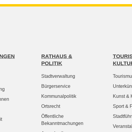
ENGEN
RATHAUS &
TOURI
POLITIK
KULTU
Stadtverwaltung
Tourismu
Bürgerservice
Unterkün
ung
Kommunalpolitik
Kunst & 
hnen
Ortsrecht
Sport & F
Öffentliche
Stadtfüh
it
Bekanntmachungen
Veransta